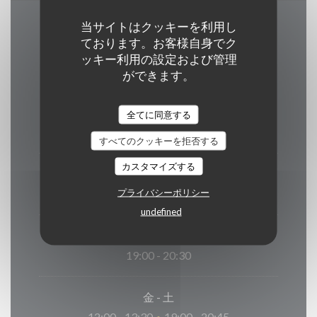
当サイトはクッキーを利用し
営業時間
ております。お客様自身でク
ッキー利用の設定および管理
ができます。
月
-
火
全てに同意する
12:00 - 13:30
19:00 - 20:30
•
すべてのクッキーを拒否する
カスタマイズする
水曜日
プライバシーポリシー
閉じています
undefined
木曜日
19:00 - 20:30
金
-
土
12:00 - 13:30
19:00 - 20:45