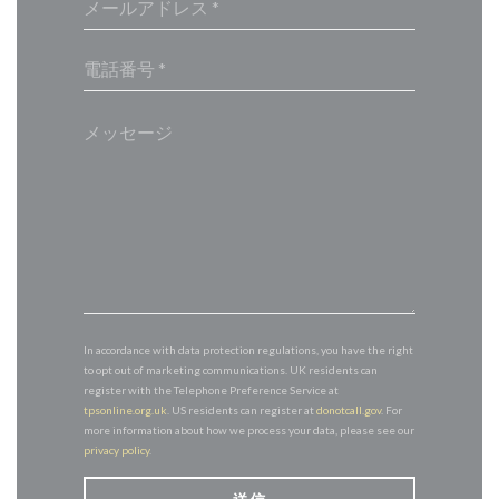
In accordance with data protection regulations, you have the right
to opt out of marketing communications. UK residents can
register with the Telephone Preference Service at
tpsonline.org.uk
. US residents can register at
donotcall.gov
. For
more information about how we process your data, please see our
privacy policy
.