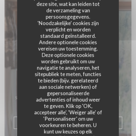
deze site, wat kan leiden tot
de verzameling van
persoonsgegevens.
'Noodzakelijke' cookies zijn
verplicht en worden
standaard geïnstalleerd.
Andere optionele cookies
vereisen uw toestemming.
Deze optionele cookies
worden gebruikt om uw
navigatie te analyseren, het
sitepubliek te meten, functies
te bieden (bijv. gerelateerd
LA POYA
aan sociale netwerken) of
gepersonaliseerde
SEMI-GASTRONOMISCH RESTAURANT
|
advertenties of inhoud weer
CHATEL
te geven. Klik op 'OK,
accepteer alle', 'Weiger alle' of
'Personaliseer' om uw
RESERVEER EEN TAFEL
voorkeuren te beheren. U
kunt uw keuzes op elk