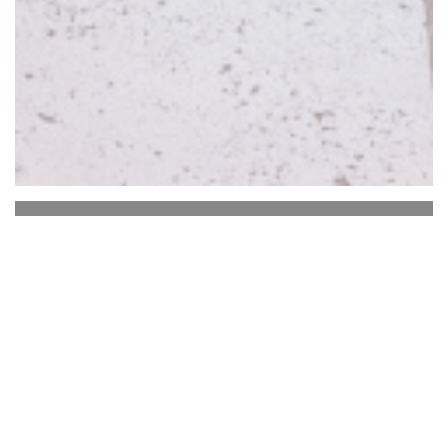
LA POYA
Klein restaurant, met fijne keuken